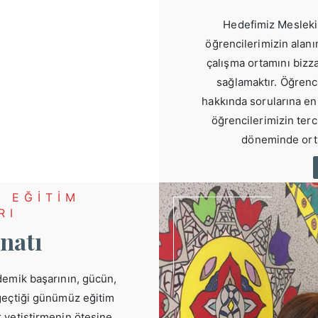
Hedefimiz Mesleki 
öğrencilerimizin alanı
çalışma ortamını bizz
sağlamaktır. Öğrenc
hakkında sorularına en 
öğrencilerimizin terc
döneminde orta
 EĞİTİM
RI
natı
ademik başarının, gücün,
 geçtiği günümüz eğitim
r yetiştirmenin ötesine