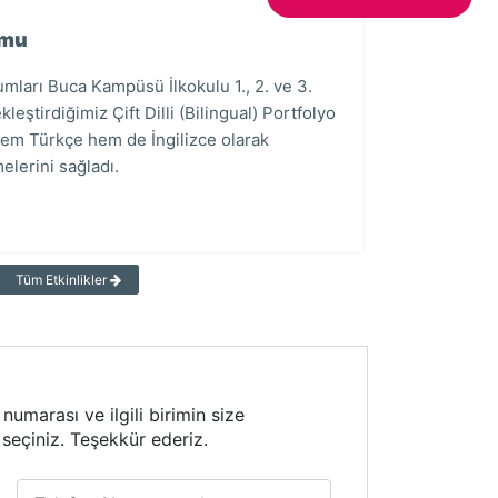
28 Mayıs 2025
24 Nisan 2020
umu
eTwinning Tör
Online Dram
nda toplumda farkındalık oluşturmak ve
ları Buca Kampüsü İlkokulu 1., 2. ve 3.
İzmir İl Millî E
Zübeyde Hanı
anlıklardan korunmasına katkı sağlamak
leştirdiğimiz Çift Dilli (Bilingual) Portfolyo
Kapanış ve Sertif
hesabından ya
 dijital afişler bilgilerinize
 hem Türkçe hem de İngilizce olarak
edildi.
hem oyun oyn
sağlıklı, bilinçli ve
melerini sağladı.
anda birlikte
Devamını Oku
Devamını Ok
Tüm Etkinlikler
numarası ve ilgili birimin size
 seçiniz. Teşekkür ederiz.