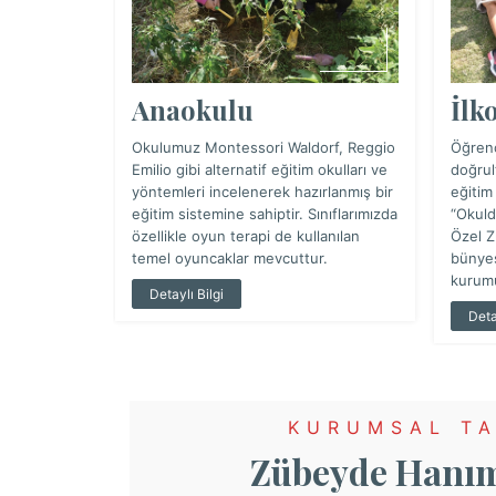
lerimiz
riyle
nsanlık
e kültüre
Anaokulu
İlk
arak
Okulumuz Montessori Waldorf, Reggio
Öğrenci
Emilio gibi alternatif eğitim okulları ve
doğrul
yöntemleri incelenerek hazırlanmış bir
eğitim
eğitim sistemine sahiptir. Sınıflarımızda
“Okuld
özellikle oyun terapi de kullanılan
Özel Z
temel oyuncaklar mevcuttur.
bünyes
kurumu
Detaylı Bilgi
Deta
KURUMSAL TA
Zübeyde Hanım