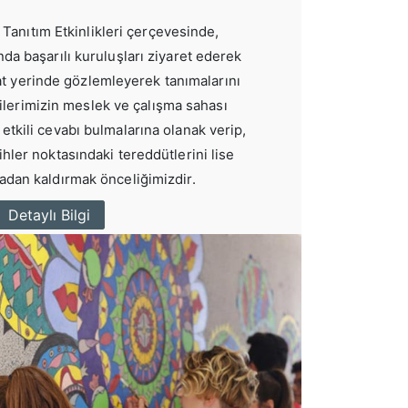
Tanıtım Etkinlikleri çerçevesinde,
nda başarılı kuruluşları ziyaret ederek
at yerinde gözlemleyerek tanımalarını
ilerimizin meslek ve çalışma sahası
etkili cevabı bulmalarına olanak verip,
ihler noktasındaki tereddütlerini lise
dan kaldırmak önceliğimizdir.
Detaylı Bilgi