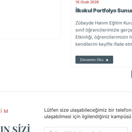
06 Mart 2026
16 Ocak 2026
Bilgilendirici dijital afişler
İlkokul Portfolyo Sun
 ve Mimarlık Fakültesi Sayın
Bağımlılıkla mücadele kapsamı
Zübeyde Hanım Eğitim Kurum
zu ziyaret ederek \"Dijital
öğrencilerimizin zararlı alışk
sınıf öğrencilerimizle gerçek
aşımlarda bulunmuştur.
amacıyla hazırlanan bilgilendirici
Etkinliği, öğrencilerimizin
sunulmaktadır. Öğrencilerimizin 
kendilerini keyifle ifade et
Devamını Oku
Devamını Oku
Lütfen size ulaşabileceğimiz bir telefon 
TİM
ulaşabilmesi için ilgilendiğiniz kampüsü
N SİZİ