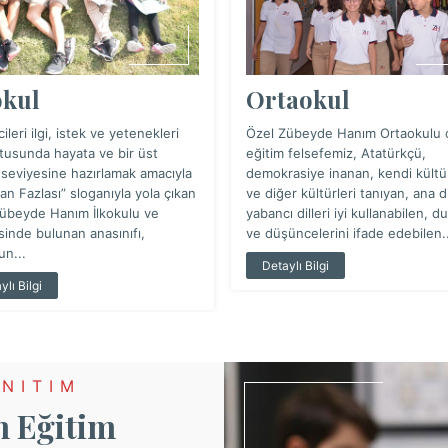
okul
Ortaokul
leri ilgi, istek ve yetenekleri
Özel Zübeyde Hanım Ortaokulu 
tusunda hayata ve bir üst
eğitim felsefemiz, Atatürkçü,
 seviyesine hazırlamak amacıyla
demokrasiye inanan, kendi kült
an Fazlası” sloganıyla yola çıkan
ve diğer kültürleri tanıyan, ana di
übeyde Hanım İlkokulu ve
yabancı dilleri iyi kullanabilen, d
inde bulunan anasınıfı,
ve düşüncelerini ifade edebilen..
n...
Detaylı Bilgi
ylı Bilgi
NITIM
 Eğitim