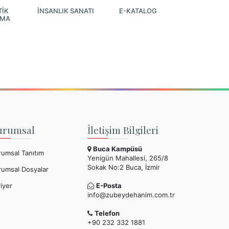
İK
İNSANLIK SANATI
E-KATALOG
AMA
urumsal
İletişim Bilgileri
Buca Kampüsü
rumsal Tanıtım
Yenigün Mahallesi, 265/8
Sokak No:2 Buca, İzmir
rumsal Dosyalar
iyer
E-Posta
info@zubeydehanim.com.tr
Telefon
+90 232 332 1881