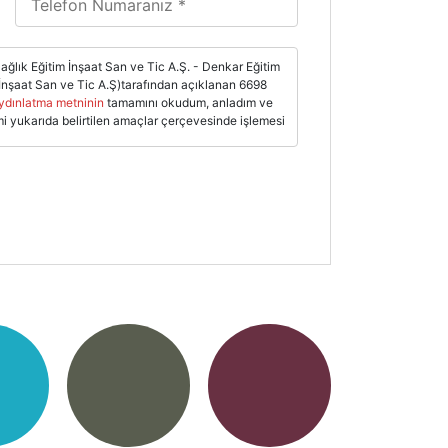
ğlık Eğitim İnşaat San ve Tic A.Ş. - Denkar Eğitim
İnşaat San ve Tic A.Ş)tarafından açıklanan 6698
ydınlatma metninin
tamamını okudum, anladım ve
mi yukarıda belirtilen amaçlar çerçevesinde işlemesi
 Verilerin Korunması Kanunu'na uygun olarak
 gereğince muhafazası, Zübeyde Hanım Eğitim
 sunması, tedarikçi ya da üreticilerden ürün ve/veya
eli ya da sözleşmesiz ticari ilişkilerin kurulması
 tespiti ve kontrolü, bunlar kapsamında
ahibini ve muhatabını belirlemek üzere bilgilerin
ilgileri kaydetmek, kâğıt üzerinde veya elektronik
olacak bilgi ve belgeleri düzenlenmesi gibi
racılığıyla
Aydınlatma Metni
’nde yer alan bilgiler
ş ilişkisine bağlı fiili gereklilikler halinde
ılmasına konu hakkında tereddüde yer vermeyecek
ile bilgilerimi göndererek açık rızamla onay