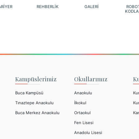
ARİYER
REHBERLİK
GALERİ
ROBOT
KODL
Kampüslerimiz
Okullarımız
K
Buca Kampüsü
Anaokulu
Ku
Tınaztepe Anaokulu
İlkokul
Ku
Buca Merkez Anaokulu
Ortaokul
Kar
Fen Lisesi
Anadolu Lisesi