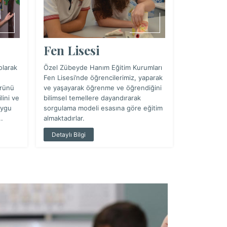
Anadolu Lis
çağın ve gel
donanmış ve
adına kullan
Fen Lisesi
meraklı, nite
yetişirler.
olarak
Özel Zübeyde Hanım Eğitim Kurumları
Detaylı Bil
Fen Lisesi’nde öğrencilerimiz, yaparak
ürünü
ve yaşayarak öğrenme ve öğrendiğini
lini ve
bilimsel temellere dayandırarak
uygu
sorgulama modeli esasına göre eğitim
.
almaktadırlar.
Detaylı Bilgi