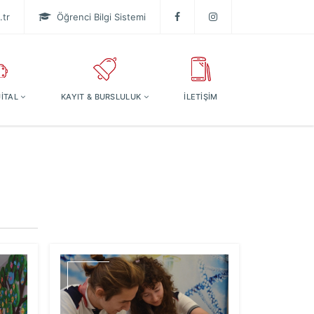
tr
Öğrenci Bilgi Sistemi
JİTAL
KAYIT & BURSLULUK
İLETİŞİM
Anadol
Özel Zübeyd