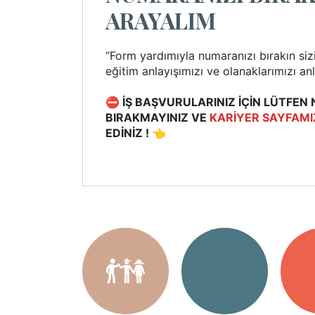
ARAYALIM
‘’Form yardımıyla numaranızı bırakın siz
eğitim anlayışımızı ve olanaklarımızı anla
⛔ İŞ BAŞVURULARINIZ İÇİN LÜTFE
BIRAKMAYINIZ VE
KARİYER SAYFAMI
EDİNİZ ! 👈