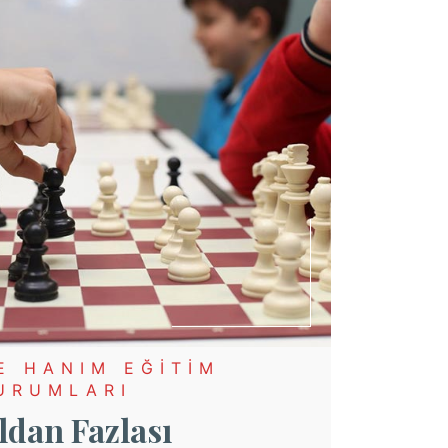
E HANIM EĞİTİM
URUMLARI
dan Fazlası