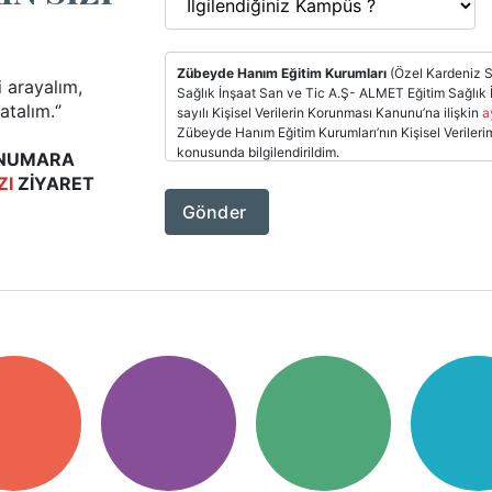
Zübeyde Hanım Eğitim Kurumları
(Özel Kardeniz Sa
i arayalım,
Sağlık İnşaat San ve Tic A.Ş- ALMET Eğitim Sağlık 
talım.‘’
sayılı Kişisel Verilerin Korunması Kanunu’na ilişkin
a
Zübeyde Hanım Eğitim Kurumları’nın Kişisel Verileri
konusunda bilgilendirildim.
N NUMARA
ZI
ZİYARET
Bu kapsamda Kişisel Verilerimin 6698 sayılı Kişisel
Şirketleriniz tarafından, gerekli bilgilerin yasalar
Kurumlarının velilerine/personellerine ürün / hizmet
hizmet tedariki sağlaması ve/veya bu konuda sözleşm
ve ifa edilmesi, ilgili belgeleri imzalayan tarafların
gerçekleştirilecek her türlü başvuru, iş ve işlemin s
tespiti için kimlik, adres, vergi numarası ve diğer b
ortamda gerçekleştirilecek iş ve işlemlere dayanak 
amaçların gerçekleştirilmesi için her türlü kanallar a
ışığında işlenmesine ve kanuni ya da hizmete ve/veya i
Aydınlatma Metni
’nde belirtilen kişiler ile paylaş
şekilde aydınlatılmış ve bilgi sahibi olarak, bu form 
veriyorum.