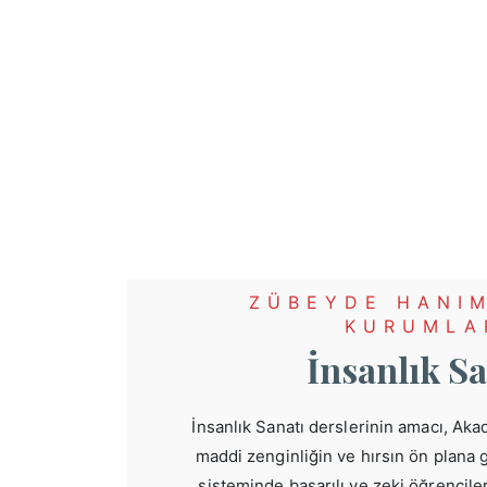
ZÜBEYDE HANIM
KURUMLA
İnsanlık Sa
İnsanlık Sanatı derslerinin amacı, Ak
maddi zenginliğin ve hırsın ön plana
sisteminde başarılı ve zeki öğrencile