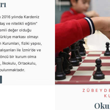
rı
 2016 yılında Kardeniz
ş ve nitelikli eğitim"
nemli değer olduğu
ürkiye markası olmayı
urumları, fiziki yapısı,
lışanları ile İzmir’de ve
 öncü bir kurum olma
 İlkokulu, Ortaokulu,
 bulunmaktadır.
ZÜBEYD
K
Okul